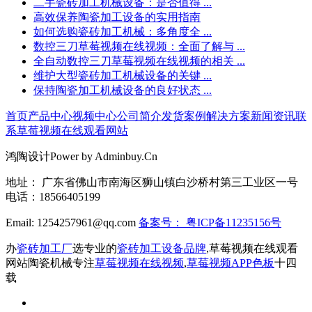
二手瓷砖加工机械设备：是否值得 ...
高效保养陶瓷加工设备的实用指南
如何选购瓷砖加工机械：多角度全 ...
数控三刀草莓视频在线视频：全面了解与 ...
全自动数控三刀草莓视频在线视频的相关 ...
维护大型瓷砖加工机械设备的关键 ...
保持陶瓷加工机械设备的良好状态 ...
首页
产品中心
视频中心
公司简介
发货案例
解决方案
新闻资讯
联
系草莓视频在线观看网站
鸿陶设计Power by Adminbuy.Cn
地址： 广东省佛山市南海区狮山镇白沙桥村第三工业区一号
电话：18566405199
Email: 1254257961@qq.com
备案号：
粤ICP备11235156号
办
瓷砖加工厂
选专业的
瓷砖加工设备品牌
,草莓视频在线观看
网站陶瓷机械专注
草莓视频在线视频
,
草莓视频APP色板
十四
载